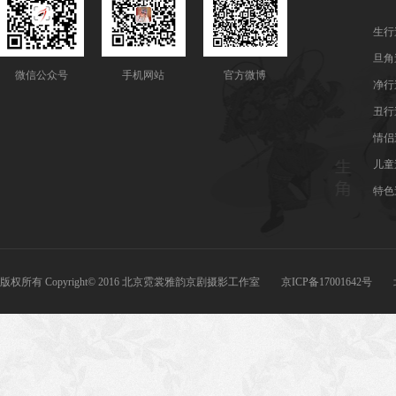
生行
旦角
微信公众号
手机网站
官方微博
净行
丑行
情侣
儿童
特色
版权所有 Copyright© 2016 北京霓裳雅韵京剧摄影工作室 京ICP备17001642号